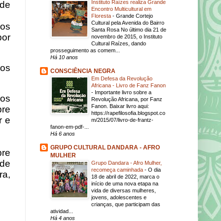
Instituto Raízes realiza Grande
 de
Encontro Multicultural em
Floresta
-
Grande Cortejo
Cultural pela Avenida do Bairro
 os
Santa Rosa No último dia 21 de
por
novembro de 2015, o Instituto
Cultural Raízes, dando
prosseguimento as comem...
Há 10 anos
dos
CONSCIÊNCIA NEGRA
Em Defesa da Revolução
Africana - Livro de Fanz Fanon
-
Importante livro sobre a
dos
Revolução Africana, por Fanz
Fanon. Baixar livro aqui:
bre
https://rapefilosofia.blogspot.co
r e
m/2015/07/livro-de-frantz-
fanon-em-pdf-...
Há 6 anos
GRUPO CULTURAL DANDARA - AFRO
bre
MULHER
ade
Grupo Dandara - Afro Mulher,
recomeça caminhada
-
O dia
ra,
18 de abril de 2022, marca o
início de uma nova etapa na
vida de diversas mulheres,
jovens, adolescentes e
crianças, que participam das
atividad...
Há 4 anos