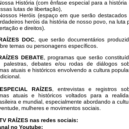
Nossa História (com ênfase especial para a história
ssas lutas de libertação),
Nossos Heróis (espaço em que serão destacados
rdadeiros heróis da história de nosso povo, na luta 
bertação e direitos).
 RAÍZES DOC
, que serão documentários produzi
bre temas ou personagens específicos.
 RAÍZES DEBATE
, programas que serão constituí
 palestras, debates e/ou rodas de diálogos so
mas atuais e históricos envolvendo a cultura popula
adicional.
 ESPECIAL RAÍZES
, entrevistas e registros so
mas atuais e históricos voltados para a realid
asileira e mundial, especialmente abordando a cultu
ventude, mulheres e movimentos sociais.
TV RAÍZES nas redes sociais:
nal no Youtube: