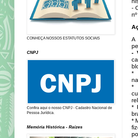
hi
- 
nº
A
A
CONHEÇA NOSSOS ESTATUTOS SOCIAIS
pe
-
CNPJ
ca
bl
* 
na
* 
c
re
* 
Confira aqui o nosso CNPJ - Cadastro Nacional de
br
Pessoa Jurídica.
* 
fi
Memória Histórica - Raízes
po