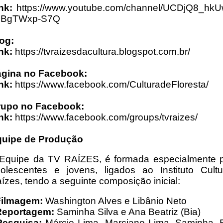
nk:
https://www.youtube.com/channel/UCDjQ8_hk
LBgTWxp-S7Q
og:
nk:
https://tvraizesdacultura.blogspot.com.br/
gina no Facebook:
nk:
https://www.facebook.com/CulturadeFloresta/
rupo no Facebook:
nk:
https://www.facebook.com/groups/tvraizes/
uipe de Produção
Equipe da TV RAÍZES, é formada especialmente 
olescentes e jovens, ligados ao Instituto Cultu
ízes, tendo a seguinte composição inicial:
Filmagem:
Washington Alves e Libânio Neto
Reportagem:
Saminha Silva e Ana Beatriz (Bia)
Pesquisa:
Márcio Lima, Marciano Lima, Saminha, 