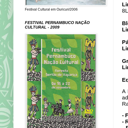
Li
Festival Cultural em Ouricuri/2006
8
Bl
FESTIVAL PERNAMBUCO NAÇÃO
CULTURAL - 2009
Li
Pá
Li
G
Li
Eq
A 
ad
Ra
- 
- 
- 