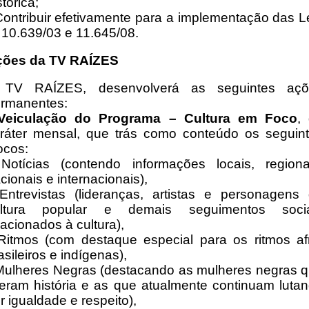
stórica;
Contribuir efetivamente para a implementação das L
 10.639/03 e 11.645/08.
ções da TV RAÍZES
 TV RAÍZES, desenvolverá as seguintes açõ
rmanentes:
 Veiculação do Programa – Cultura em Foco
,
ráter mensal, que trás como conteúdo os seguin
ocos:
Notícias (contendo informações locais, regiona
cionais e internacionais),
Entrevistas (lideranças, artistas e personagens
ultura popular e demais seguimentos socia
lacionados à cultura),
Ritmos (com destaque especial para os ritmos af
asileiros e indígenas),
Mulheres Negras (destacando as mulheres negras 
zeram história e as que atualmente continuam luta
r igualdade e respeito),