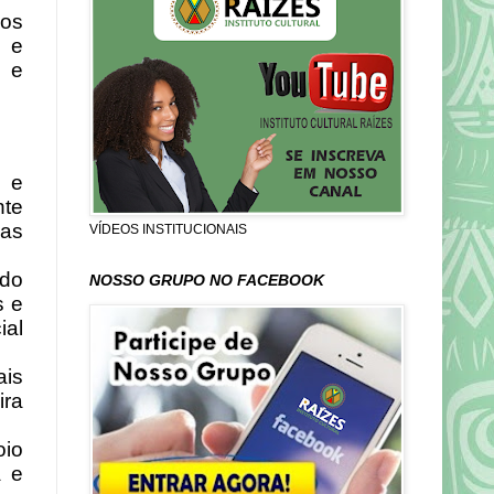
dos
s e
e e
s e
nte
 as
VÍDEOS INSTITUCIONAIS
ndo
NOSSO GRUPO NO FACEBOOK
s e
ial
ais
ira
oio
a e