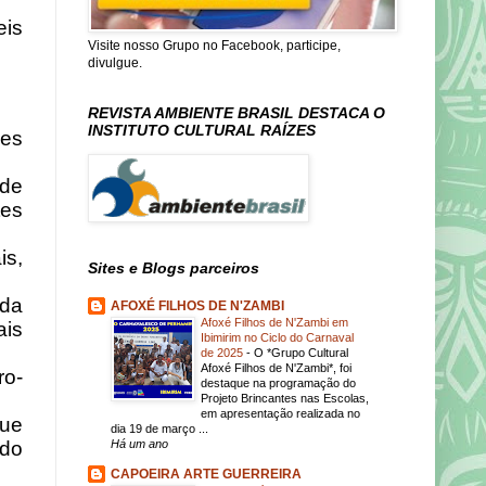
eis
Visite nosso Grupo no Facebook, participe,
divulgue.
REVISTA AMBIENTE BRASIL DESTACA O
INSTITUTO CULTURAL RAÍZES
es
 de
tes
is,
Sites e Blogs parceiros
 da
AFOXÉ FILHOS DE N'ZAMBI
Afoxé Filhos de N'Zambi em
is
Ibimirim no Ciclo do Carnaval
de 2025
-
O *Grupo Cultural
Afoxé Filhos de N'Zambi*, foi
ro-
destaque na programação do
Projeto Brincantes nas Escolas,
em apresentação realizada no
que
dia 19 de março ...
ndo
Há um ano
CAPOEIRA ARTE GUERREIRA