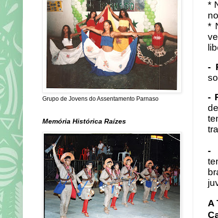
* 
no
* 
ve
li
-
so
-
Grupo de Jovens do Assentamento Parnaso
de
te
Memória Histórica Raízes
tr
-
te
br
ju
A 
Ca