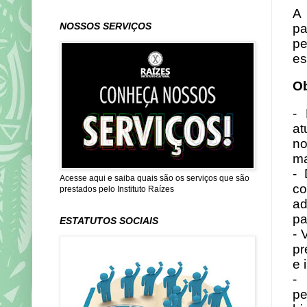
A 
NOSSOS SERVIÇOS
pa
pe
es
Ob
- 
at
no
ma
- 
Acesse aqui e saiba quais são os serviços que são
co
prestados pelo Instituto Raízes
ad
pa
ESTATUTOS SOCIAIS
- 
pr
e 
- 
pe