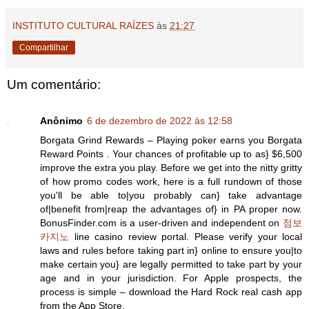
INSTITUTO CULTURAL RAÍZES
às
21:27
Compartilhar
Um comentário:
Anônimo
6 de dezembro de 2022 às 12:58
Borgata Grind Rewards – Playing poker earns you Borgata
Reward Points . Your chances of profitable up to as} $6,500
improve the extra you play. Before we get into the nitty gritty
of how promo codes work, here is a full rundown of those
you'll be able to|you probably can} take advantage
of|benefit from|reap the advantages of} in PA proper now.
BonusFinder.com is a user-driven and independent on
점보
카지노
line casino review portal. Please verify your local
laws and rules before taking part in} online to ensure you|to
make certain you} are legally permitted to take part by your
age and in your jurisdiction. For Apple prospects, the
process is simple – download the Hard Rock real cash app
from the App Store.