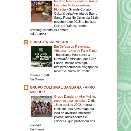
Instituto Raízes realiza Grande
Encontro Multicultural em
Floresta
-
Grande Cortejo
Cultural pela Avenida do Bairro
Santa Rosa No último dia 21 de
novembro de 2015, o Instituto
Cultural Raízes, dando
prosseguimento as comem...
Há 10 anos
CONSCIÊNCIA NEGRA
Em Defesa da Revolução
Africana - Livro de Fanz Fanon
-
Importante livro sobre a
Revolução Africana, por Fanz
Fanon. Baixar livro aqui:
https://rapefilosofia.blogspot.co
m/2015/07/livro-de-frantz-
fanon-em-pdf-...
Há 6 anos
GRUPO CULTURAL DANDARA - AFRO
MULHER
Grupo Dandara - Afro Mulher,
recomeça caminhada
-
O dia
18 de abril de 2022, marca o
início de uma nova etapa na
vida de diversas mulheres,
jovens, adolescentes e
crianças, que participam das
atividad...
Há 4 anos