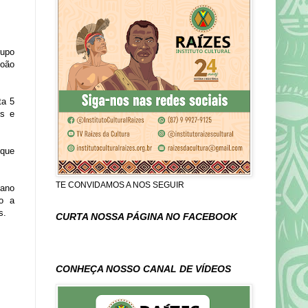
rupo
João
ta 5
es e
 que
TE CONVIDAMOS A NOS SEGUIR
iano
do a
s.
CURTA NOSSA PÁGINA NO FACEBOOK
CONHEÇA NOSSO CANAL DE VÍDEOS