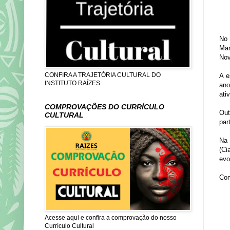
No 
Mar
Nov
CONFIRA A TRAJETÓRIA CULTURAL DO
A e
INSTITUTO RAÍZES
ano
ati
COMPROVAÇÕES DO CURRÍCULO
Out
CULTURAL
par
Na 
(Ci
evo
Con
Acesse aqui e confira a comprovação do nosso
Currículo Cultural