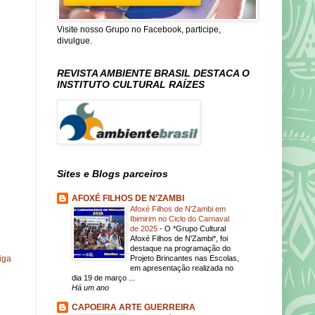
Visite nosso Grupo no Facebook, participe,
divulgue.
REVISTA AMBIENTE BRASIL DESTACA O
INSTITUTO CULTURAL RAÍZES
Sites e Blogs parceiros
AFOXÉ FILHOS DE N'ZAMBI
Afoxé Filhos de N'Zambi em
Ibimirim no Ciclo do Carnaval
de 2025
-
O *Grupo Cultural
Afoxé Filhos de N'Zambi*, foi
destaque na programação do
Projeto Brincantes nas Escolas,
iga
em apresentação realizada no
dia 19 de março ...
Há um ano
CAPOEIRA ARTE GUERREIRA